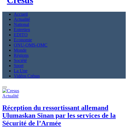
Accueil
Actualité
National
Entretien
EDITO
Economie
ONU-OMS-OMC
Monde
Régions
Société
Sport
La Une
Vidéos Crésus
Actualité
Réception du ressortissant allemand
Ulumaskan Sinan par les services de la
Sécurité de l’Armée