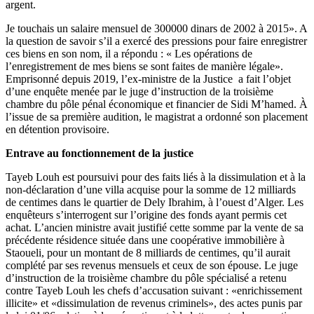
argent.
Je touchais un salaire mensuel de 300000 dinars de 2002 à 2015». A
la question de savoir s’il a exercé des pressions pour faire enregistrer
ces biens en son nom, il a répondu : « Les opérations de
l’enregistrement de mes biens se sont faites de manière légale».
Emprisonné depuis 2019, l’ex-ministre de la Justice a fait l’objet
d’une enquête menée par le juge d’instruction de la troisième
chambre du pôle pénal économique et financier de Sidi M’hamed. À
l’issue de sa première audition, le magistrat a ordonné son placement
en détention provisoire.
Entrave au fonctionnement de la justice
Tayeb Louh est poursuivi pour des faits liés à la dissimulation et à la
non-déclaration d’une villa acquise pour la somme de 12 milliards
de centimes dans le quartier de Dely Ibrahim, à l’ouest d’Alger. Les
enquêteurs s’interrogent sur l’origine des fonds ayant permis cet
achat. L’ancien ministre avait justifié cette somme par la vente de sa
précédente résidence située dans une coopérative immobilière à
Staoueli, pour un montant de 8 milliards de centimes, qu’il aurait
complété par ses revenus mensuels et ceux de son épouse. Le juge
d’instruction de la troisième chambre du pôle spécialisé a retenu
contre Tayeb Louh les chefs d’accusation suivant : «enrichissement
illicite» et «dissimulation de revenus criminels», des actes punis par