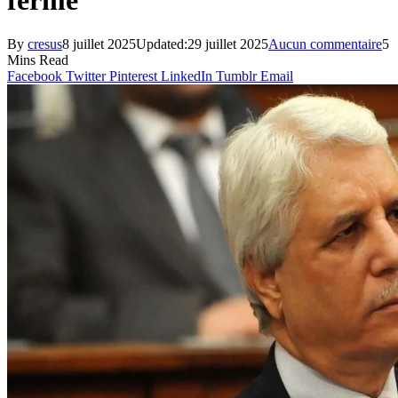
ferme
By
cresus
8 juillet 2025
Updated:
29 juillet 2025
Aucun commentaire
5
Mins Read
Facebook
Twitter
Pinterest
LinkedIn
Tumblr
Email