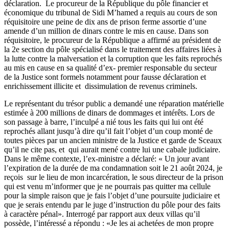
déclaration. Le procureur de la République du pôle financier et
économique du tribunal de Sidi M’hamed a requis au cours de son
réquisitoire une peine de dix ans de prison ferme assortie d’une
amende d’un million de dinars contre le mis en cause. Dans son
réquisitoire, le procureur de la République a affirmé au président de
la 2e section du pôle spécialisé dans le traitement des affaires liées à
la lutte contre la malversation et la corruption que les faits reprochés
au mis en cause en sa qualité d’ex- premier responsable du secteur
de la Justice sont formels notamment pour fausse déclaration et
enrichissement illicite et dissimulation de revenus criminels.
Le représentant du trésor public a demandé une réparation matérielle
estimée à 200 millions de dinars de dommages et intérêts. Lors de
son passage à barre, l’inculpé a nié tous les faits qui lui ont été
reprochés allant jusqu’à dire qu’il fait l’objet d’un coup monté de
toutes pièces par un ancien ministre de la Justice et garde de Sceaux
qu’il ne cite pas, et qui aurait mené contre lui une cabale judiciaire.
Dans le même contexte, l’ex-ministre a déclaré: « Un jour avant
l’expiration de la durée de ma condamnation soit le 21 août 2024, je
reçois sur le lieu de mon incarcération, le sous directeur de la prison
qui est venu m’informer que je ne pourrais pas quitter ma cellule
pour la simple raison que je fais l’objet d’une poursuite judiciaire et
que je serais entendu par le juge d’instruction du pôle pour des faits
à caractère pénal». Interrogé par rapport aux deux villas qu’il
possède, l’intéressé a répondu : «Je les ai achetées de mon propre