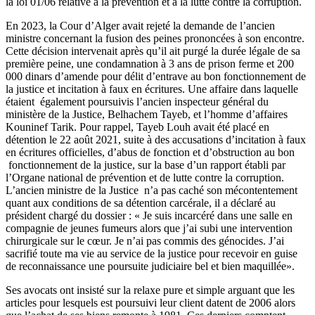
la loi 01/06 relative à la prévention et à la lutte contre la corruption.
En 2023, la Cour d’Alger avait rejeté la demande de l’ancien
ministre concernant la fusion des peines prononcées à son encontre.
Cette décision intervenait après qu’il ait purgé la durée légale de sa
première peine, une condamnation à 3 ans de prison ferme et 200
000 dinars d’amende pour délit d’entrave au bon fonctionnement de
la justice et incitation à faux en écritures. Une affaire dans laquelle
étaient également poursuivis l’ancien inspecteur général du
ministère de la Justice, Belhachem Tayeb, et l’homme d’affaires
Kouninef Tarik. Pour rappel, Tayeb Louh avait été placé en
détention le 22 août 2021, suite à des accusations d’incitation à faux
en écritures officielles, d’abus de fonction et d’obstruction au bon
fonctionnement de la justice, sur la base d’un rapport établi par
l’Organe national de prévention et de lutte contre la corruption.
L’ancien ministre de la Justice n’a pas caché son mécontentement
quant aux conditions de sa détention carcérale, il a déclaré au
président chargé du dossier : « Je suis incarcéré dans une salle en
compagnie de jeunes fumeurs alors que j’ai subi une intervention
chirurgicale sur le cœur. Je n’ai pas commis des génocides. J’ai
sacrifié toute ma vie au service de la justice pour recevoir en guise
de reconnaissance une poursuite judiciaire bel et bien maquillée».
Ses avocats ont insisté sur la relaxe pure et simple arguant que les
articles pour lesquels est poursuivi leur client datent de 2006 alors