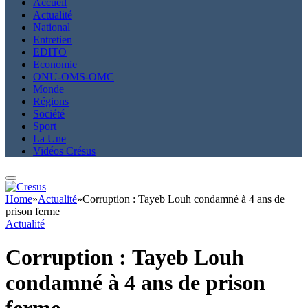
Accueil
Actualité
National
Entretien
EDITO
Economie
ONU-OMS-OMC
Monde
Régions
Société
Sport
La Une
Vidéos Crésus
Home
»
Actualité
»
Corruption : Tayeb Louh condamné à 4 ans de
prison ferme
Actualité
Corruption : Tayeb Louh
condamné à 4 ans de prison