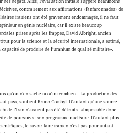
 des dégâts. Ainsi, l’évaluation initiale suggère néanmoins
 décisives, contrairement aux affirmations «fanfaronnades» de
cléaires iraniens ont été gravement endommagés, il ne faut
ingénieur en génie nucléaire, car il existe beaucoup
rciales prises après les frappes, David Albright, ancien
titut pour la science et la sécurité internationale, a estimé,
 capacité de produire de l’uranium de qualité militaire».
ans qu’on n’en sache ni où ni combien… La production des
e sait pas», soutient Bruno Combyl. D’autant qu’une source
chi de l’Iran n’avaient pas été détruits. «Impossible donc
pacité de poursuivre son programme nucléaire. D’autant plus
ientifiques, le savoir-faire iranien n’est pas pour autant