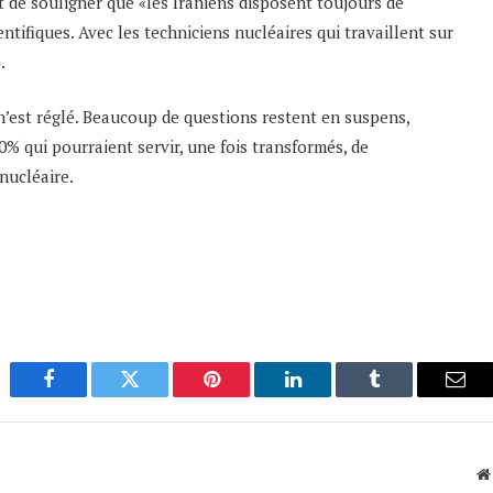
t de souligner que «les Iraniens disposent toujours de
tifiques. Avec les techniciens nucléaires qui travaillent sur
.
n’est réglé. Beaucoup de questions restent en suspens,
% qui pourraient servir, une fois transformés, de
nucléaire.
Facebook
Twitter
Pinterest
LinkedIn
Tumblr
Emai