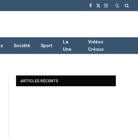
Facebook
X
Instagram
(Twitter)
La
Vidéos
ns
Société
Sport
Une
Crésus
ARTICLES RÉCENTS