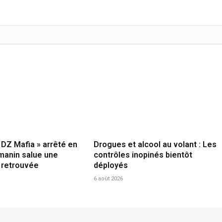
 DZ Mafia » arrêté en
Drogues et alcool au volant : Les
rmanin salue une
contrôles inopinés bientôt
 retrouvée
déployés
6 août 2026