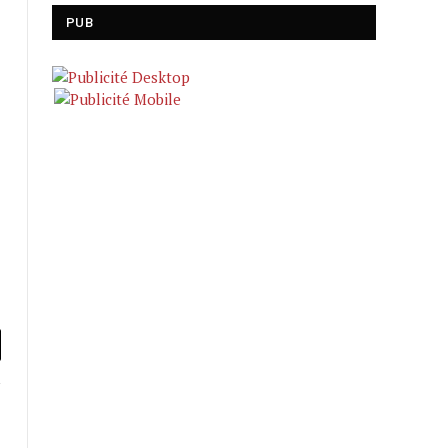
PUB
l
Website