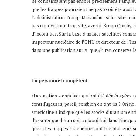
ne connaissaient pas encore précisément l’ampleur
que les frappes pourraient ne pas avoir été aussi
l’administration Trump. Mais même si les sites nu
pas crier victoire trop vite, avertit Bruno Comby, 
d’inconnues. Sur la base d’images satellites comme
inspecteur nucléaire de l’ONU et directeur de l’Ins
dans une publication sur X, que «l’Iran conserve la
Un personnel compétent
«Des matières enrichies qui ont été déménagées s
centrifugeuses, pareil, combien en ont-ils ? On n
américaine a indiqué que les stocks d’uranium enri
d’assurer que l’Iran soit aujourd’hui dans l’inca
que si les frappes israéliennes ont tué plusieurs sc