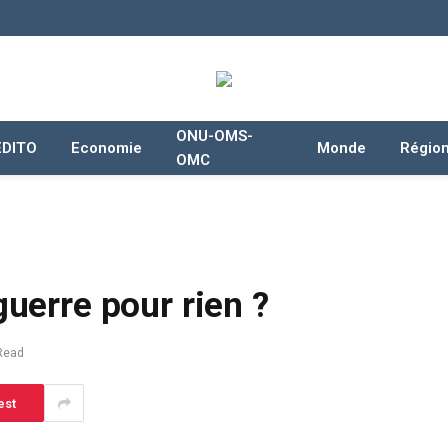
ONU-OMS-
EDITO
Economie
Monde
Régio
OMC
guerre pour rien ?
Read
est