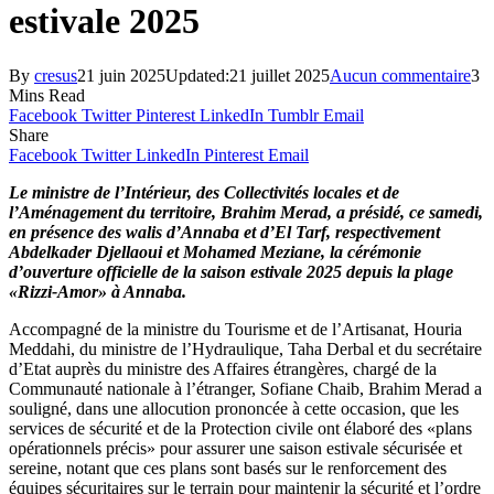
estivale 2025
By
cresus
21 juin 2025
Updated:
21 juillet 2025
Aucun commentaire
3
Mins Read
Facebook
Twitter
Pinterest
LinkedIn
Tumblr
Email
Share
Facebook
Twitter
LinkedIn
Pinterest
Email
Le ministre de l’Intérieur, des Collectivités locales et de
l’Aménagement du territoire, Brahim Merad, a présidé, ce samedi,
en présence des walis d’Annaba et d’El Tarf, respectivement
Abdelkader Djellaoui et Mohamed Meziane, la cérémonie
d’ouverture officielle de la saison estivale 2025 depuis la plage
«Rizzi-Amor» à Annaba.
Accompagné de la ministre du Tourisme et de l’Artisanat, Houria
Meddahi, du ministre de l’Hydraulique, Taha Derbal et du secrétaire
d’Etat auprès du ministre des Affaires étrangères, chargé de la
Communauté nationale à l’étranger, Sofiane Chaib, Brahim Merad a
souligné, dans une allocution prononcée à cette occasion, que les
services de sécurité et de la Protection civile ont élaboré des «plans
opérationnels précis» pour assurer une saison estivale sécurisée et
sereine, notant que ces plans sont basés sur le renforcement des
équipes sécuritaires sur le terrain pour maintenir la sécurité et l’ordre