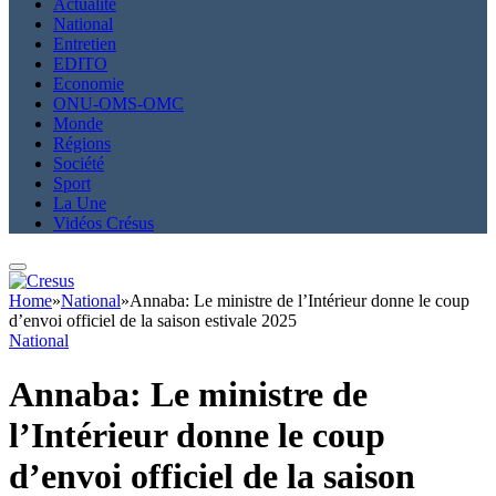
Actualité
National
Entretien
EDITO
Economie
ONU-OMS-OMC
Monde
Régions
Société
Sport
La Une
Vidéos Crésus
Home
»
National
»
Annaba: Le ministre de l’Intérieur donne le coup
d’envoi officiel de la saison estivale 2025
National
Annaba: Le ministre de
l’Intérieur donne le coup
d’envoi officiel de la saison